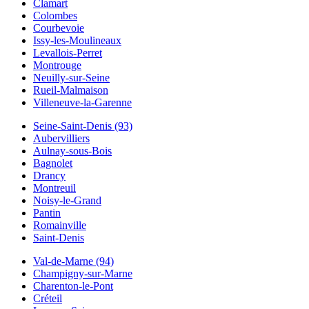
Clamart
Colombes
Courbevoie
Issy-les-Moulineaux
Levallois-Perret
Montrouge
Neuilly-sur-Seine
Rueil-Malmaison
Villeneuve-la-Garenne
Seine-Saint-Denis (93)
Aubervilliers
Aulnay-sous-Bois
Bagnolet
Drancy
Montreuil
Noisy-le-Grand
Pantin
Romainville
Saint-Denis
Val-de-Marne (94)
Champigny-sur-Marne
Charenton-le-Pont
Créteil