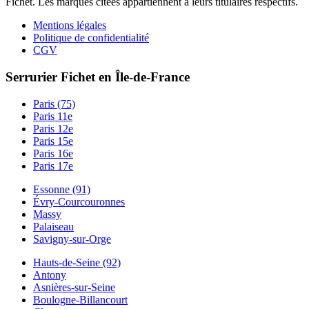
Fichet. Les marques citées appartiennent à leurs titulaires respectifs.
Mentions légales
Politique de confidentialité
CGV
Serrurier Fichet en Île-de-France
Paris (75)
Paris 11e
Paris 12e
Paris 15e
Paris 16e
Paris 17e
Essonne (91)
Évry-Courcouronnes
Massy
Palaiseau
Savigny-sur-Orge
Hauts-de-Seine (92)
Antony
Asnières-sur-Seine
Boulogne-Billancourt