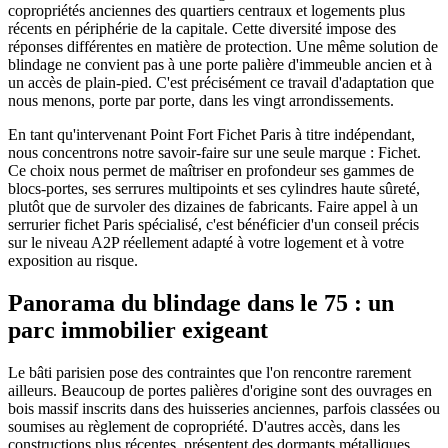
copropriétés anciennes des quartiers centraux et logements plus
récents en périphérie de la capitale. Cette diversité impose des
réponses différentes en matière de protection. Une même solution de
blindage ne convient pas à une porte palière d'immeuble ancien et à
un accès de plain-pied. C'est précisément ce travail d'adaptation que
nous menons, porte par porte, dans les vingt arrondissements.
En tant qu'intervenant Point Fort Fichet Paris à titre indépendant,
nous concentrons notre savoir-faire sur une seule marque : Fichet.
Ce choix nous permet de maîtriser en profondeur ses gammes de
blocs-portes, ses serrures multipoints et ses cylindres haute sûreté,
plutôt que de survoler des dizaines de fabricants. Faire appel à un
serrurier fichet Paris spécialisé, c'est bénéficier d'un conseil précis
sur le niveau A2P réellement adapté à votre logement et à votre
exposition au risque.
Panorama du blindage dans le 75 : un
parc immobilier exigeant
Le bâti parisien pose des contraintes que l'on rencontre rarement
ailleurs. Beaucoup de portes palières d'origine sont des ouvrages en
bois massif inscrits dans des huisseries anciennes, parfois classées ou
soumises au règlement de copropriété. D'autres accès, dans les
constructions plus récentes, présentent des dormants métalliques