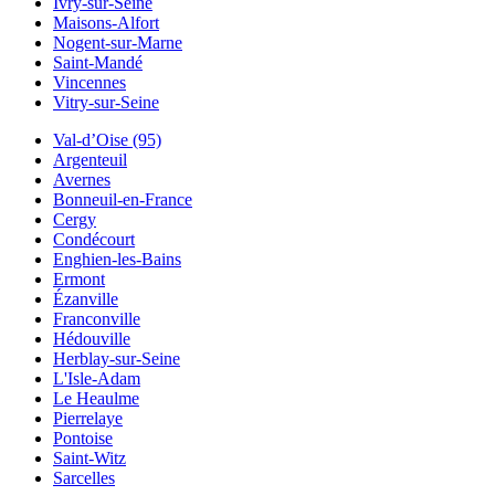
Ivry-sur-Seine
Maisons-Alfort
Nogent-sur-Marne
Saint-Mandé
Vincennes
Vitry-sur-Seine
Val-d’Oise (95)
Argenteuil
Avernes
Bonneuil-en-France
Cergy
Condécourt
Enghien-les-Bains
Ermont
Ézanville
Franconville
Hédouville
Herblay-sur-Seine
L'Isle-Adam
Le Heaulme
Pierrelaye
Pontoise
Saint-Witz
Sarcelles